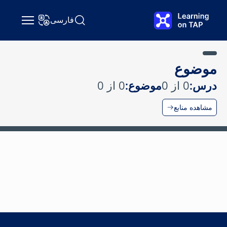
رش به محتوای اصلی
فارسی
جستجو Learning on TAP
تغییر زبان
موضوع
درس:
0 از 0
موضوع:
0 از 0
مشاهده منابع