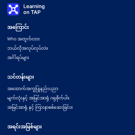
Toppy
Learning on TAP - အိမ်
0%
သင်ခန်းစာ-
0 ၏ 0
ခေါင်းစဉ်-
0 ၏ 0
အကြောင်း
Who အတွက်လား
ဘယ်လိုအလုပ်လုပ်လဲ။
အင်္ဂါရပ်များ
သင်တန်းများ
အထောက်အကူပြုနည်းပညာ
မျက်လုံးနှင့် အမြင်အာရုံ ဂရုစိုက်ပါ။
အမြင်အာရုံ နှင့် ကြားနာစစ်ဆေးခြင်း။
အရင်းအမြစ်များ