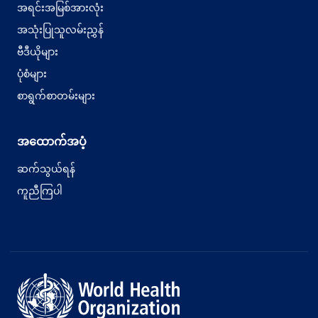
အရင်းအမြစ်အားလုံး
အသုံးပြုသူလမ်းညွှန်
ဗီဒီယိုများ
ပုံစံများ
စာရွက်စာတမ်းများ
အထောက်အပံ့
ဆက်သွယ်ရန်
ကူညီကြပါ