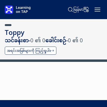
အဓိကအကြောင်းအရာသို့ ကျော်သွားပါ။
မြန်မာ
ရှာရန် Learning on TAP
ဘာသာစကားပြော
Toppy
သင်ခန်းစာ-
0 ၏ 0
ခေါင်းစဉ်-
0 ၏ 0
အရင်းအမြစ်များကို ကြည့်ရှုပါ။