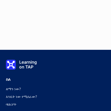
Learning on TAP - ቤት
ስለ
ለማን ነው?
እንዴት ነው የሚሰራው?
ባህሪያት