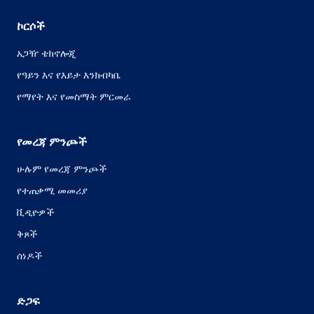
ኮርሶች
አጋዥ ቴክኖሎጂ
የዓይን እና የእይታ እንክብካቤ
የማየት እና የመስማት ምርመራ
የመረጃ ምንጮች
ሁሉም የመረጃ ምንጮች
የተጠቃሚ መመሪያ
ቪዲዮዎች
ቅጾች
ሰነዶች
ድጋፍ