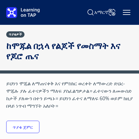
ወደ ዋናው ይዘት ዝለል
አማርኛ
ፈልግ Learning on TAP
ቋንቋ ቀይር
ጥያቄዎች
ከሞጁል በኋላ የልጆች የመስማት እና
የጆሮ ጤና
ይህንን ሞጁል ለማጠናቀቅ እና የምስክር ወረቀት ለማውረድ ድህረ-
ሞጁሉ ያሉ ፈተናዎችን ማለፍ ያስፈልግዎታል። ፈተናውን ለመውሰድ
ከታች ያለውን በተን ይጫኑ። ይህንን ፈተና ለማለፍ 60% ወይም ከዚያ
በላይ ነጥብ ማግኘት አለቦት።