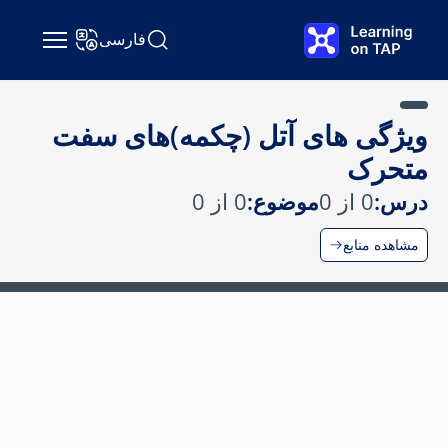
رش به محتوای اصلی
فارسی
جستجو Learning on TAP
تغییر زبان
ویژگی های آتل (چکمه)های سفت
متحرک
درس:
0 از 0
موضوع:
0 از 0
مشاهده منابع