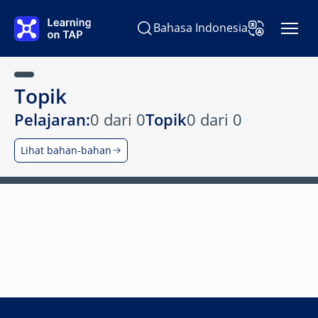
Lewati ke konten utama
Bahasa Indonesia
Cari Learning on TAP
Ubah Bahasa
Topik
Pelajaran:
0 dari 0
Topik
0 dari 0
Lihat bahan-bahan