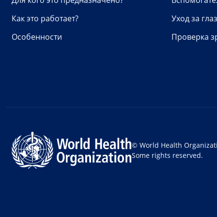
Для кого это предназначено?
Вспомогате
Как это работает?
Уход за гла
Особенности
Проверка з
© World Health Organizat
Some rights reserved.