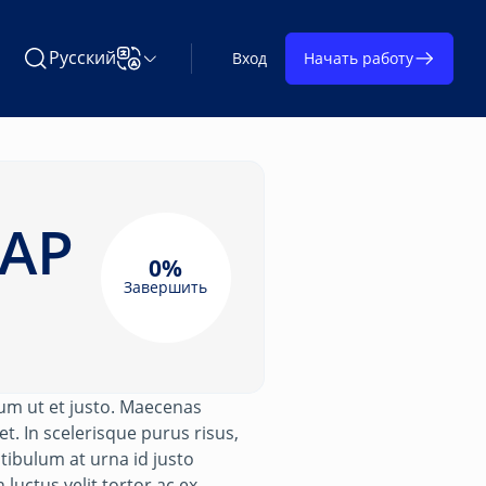
Русский
Вход
Начать работу
Поиск Learning on TAP
Изменить язык
TAP
0%
Завершить
rum ut et justo. Maecenas
t. In scelerisque purus risus,
tibulum at urna id justo
uctus velit tortor ac ex.