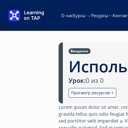
Перейти к основному содержанию
О нас
Курсы
Ресурсы
Контак
Введение
Исполь
Урок:
0 из 0
Просмотр ресурсов
Lorem ipsum dolor sit amet, cons
gravida tellus quis odio feugiat
sed porttitor velit imperdiet a.
convallis euismod. Sed maximus, 