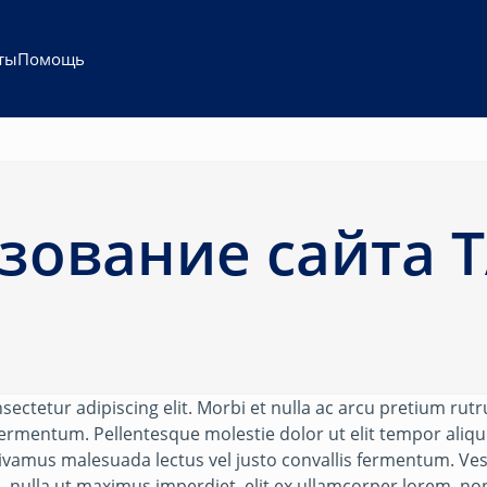
ты
Помощь
зование сайта 
ectetur adipiscing elit. Morbi et nulla ac arcu pretium rut
 fermentum. Pellentesque molestie dolor ut elit tempor alique
 Vivamus malesuada lectus vel justo convallis fermentum. Ves
nulla ut maximus imperdiet, elit ex ullamcorper lorem, non l