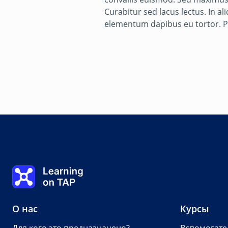
Curabitur sed lacus lectus. In al
elementum dapibus eu tortor. Pra
Использование сайта TAP
0%
Урок:
0 из 0
Learning on TAP Главная
О нас
Курсы