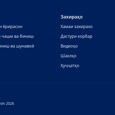
Захираҳо
и ёрирасон
Хамаи захирахо
 чашм ва биниш
Дастури корбар
иниш ва шунавоӣ
Видеоҳо
Шаклҳо
Ҳуҷҷатҳо
ion 2026