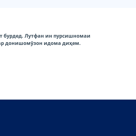
ат бурдед. Лутфан ин пурсишномаи
гар донишомӯзон идома диҳем.