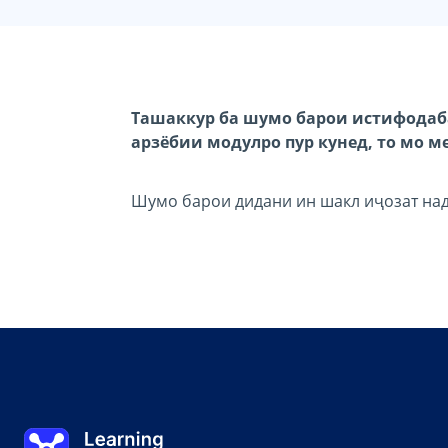
Ташаккур ба шумо барои истифодаба
арзёбии модулро пур кунед, то мо 
Шумо барои дидани ин шакл иҷозат над
Learning on TAP - Хона