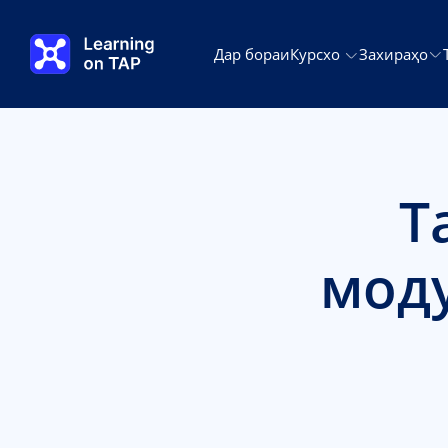
Гузаштан ба мундариҷаи асосӣ
Дар бораи
Курсхо
Захираҳо
Т
моду