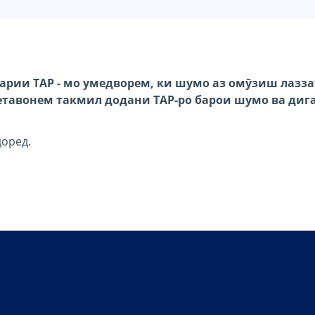
рии TAP - мо умедворем, ки шумо аз омӯзиш лазз
метавонем такмил додани TAP-ро барои шумо ва ди
оред.