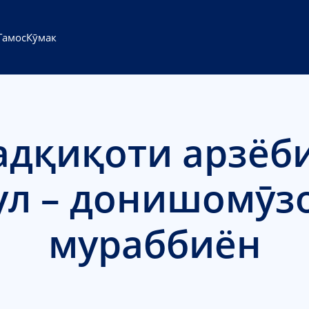
Тамос
Кӯмак
адқиқоти арзёб
л – донишомӯз
мураббиён