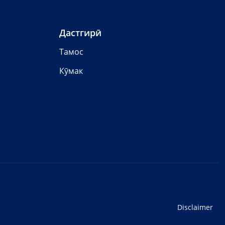
Дастгирӣ
Тамос
Кӯмак
Disclaimer