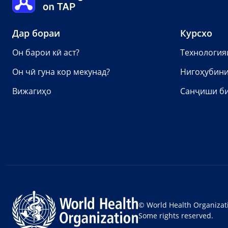
Дар бораи
Курсхо
Он барои кӣ аст?
Технология
Он чӣ гуна кор мекунад?
Нигоҳубини
Вижагиҳо
Санҷиши б
© World Health Organizat
Some rights reserved.