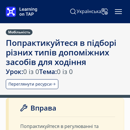
Перейти до основного змісту
Українська
Пошук Learning on TAP
Змінити мову
Мобільність
Попрактикуйтеся в підборі
різних типів допоміжних
засобів для ходіння
Урок:
0 із 0
Тема:
0 із 0
Переглянути ресурси
Вправа
Попрактикуйтеся в регулюванні та