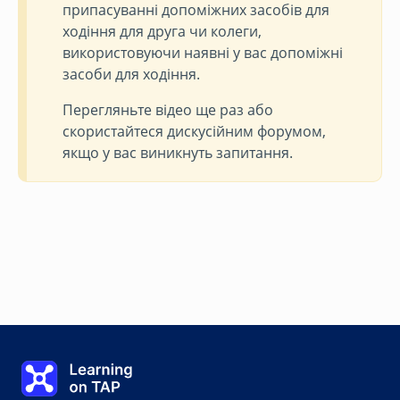
припасуванні допоміжних засобів для
ходіння для друга чи колеги,
використовуючи наявні у вас допоміжні
засоби для ходіння.
Перегляньте відео ще раз або
скористайтеся дискусійним форумом,
якщо у вас виникнуть запитання.
Попрактикуйтеся в підборі різних типів допоміжних засобів для ходіння
Learning on TAP - Головна сторінка
0%
Урок:
0 із 0
Тема:
0 із 0