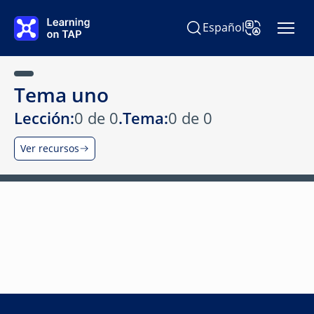
Ir al contenido principal
Español
Buscar Learning on TAP
Cambiar idiom
Tema uno
Lección:
0 de 0
.
Tema:
0 de 0
Ver recursos