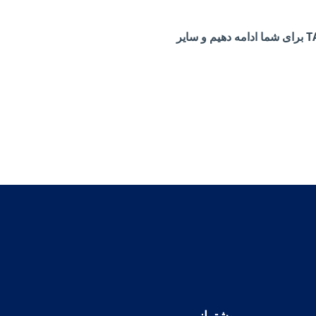
از استفاده شما از TAP متشکریم - امیدواریم از آموزش لذت برده باشید. لطفاً این فرم را پر کنید بازخورد نظرسنجی، تا بتوانیم به بهبود TAP برای شما ادامه دهیم و سایر
پشتیبانی