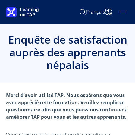
Passer au contenu principal
Français
Rechercher Learning on TA
Changer la la
Enquête de satisfaction
auprès des apprenants
népalais
Merci d'avoir utilisé TAP. Nous espérons que vous
avez apprécié cette formation. Veuillez remplir ce
questionnaire afin que nous puissions continuer à
améliorer TAP pour vous et les autres apprenants.
Vous n'avez pas l'autorisation de consulter ce