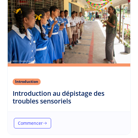
Introduction
Introduction au dépistage des
(Introduction)
troubles sensoriels
Commencer
(Introduction au dépistage des troubles sensoriels)