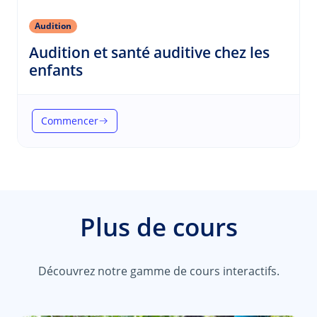
Audition
Audition et santé auditive chez les
(Audition)
enfants
Commencer
(Audition et santé auditive chez les enfants)
Plus de cours
Découvrez notre gamme de cours interactifs.