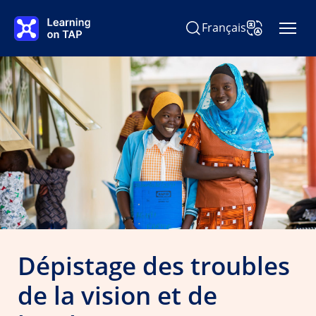
Passer au contenu principal
Français
Rechercher Learning on TA
Changer la la
Dépistage des troubles
de la vision et de