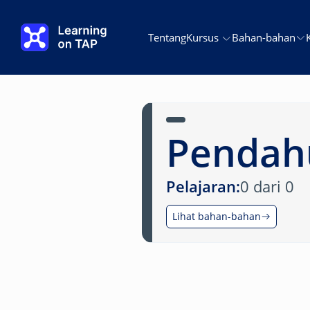
Lewati ke konten utama
Tentang
Kursus
Bahan-bahan
Pendah
Pelajaran:
0 dari 0
Lihat bahan-bahan