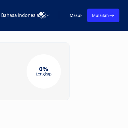
Bahasa Indonesia
Masuk
Mulailah
i Learning on TAP
Ubah Bahasa
0%
Lengkap