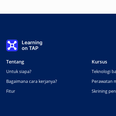
Pendahuluan
0%
Pelajaran:
0 dari 0
Learning on TAP Beranda
Tentang
Kursus
Untuk siapa?
Teknologi b
Bagaimana cara kerjanya?
Perawatan m
Fitur
Skrining pe