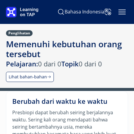
Lewati ke konten utama
Bahasa Indonesia
Cari Learning on TAP
Ubah Bahasa
Penglihatan
Memenuhi kebutuhan orang
tersebut
Pelajaran:
0 dari 0
Topik
0 dari 0
Lihat bahan-bahan
Berubah dari waktu ke waktu
Presbiopi dapat berubah seiring berjalannya
waktu. Sering kali orang mendapati bahwa
seiring bertambahnya usia, mereka