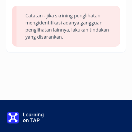
Catatan - jika skrining penglihatan
mengidentifikasi adanya gangguan
penglihatan lainnya, lakukan tindakan
yang disarankan.
Memenuhi kebutuhan orang tersebut
Learning on TAP Beranda
0%
Pelajaran:
0 dari 0
Topik
0 dari 0