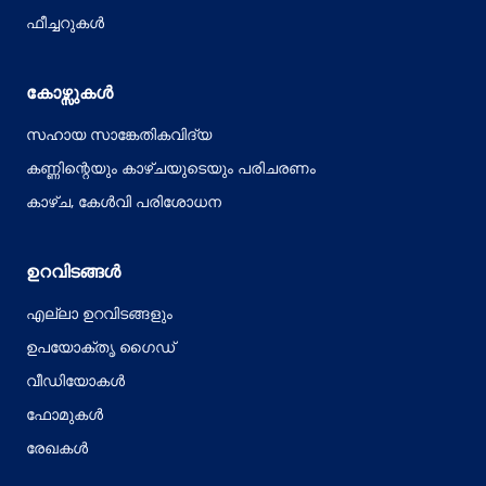
ഫീച്ചറുകൾ
കോഴ്സുകൾ
സഹായ സാങ്കേതികവിദ്യ
കണ്ണിന്റെയും കാഴ്ചയുടെയും പരിചരണം
കാഴ്ച, കേൾവി പരിശോധന
ഉറവിടങ്ങൾ
എല്ലാ ഉറവിടങ്ങളും
ഉപയോക്തൃ ഗൈഡ്
വീഡിയോകൾ
ഫോമുകൾ
രേഖകൾ