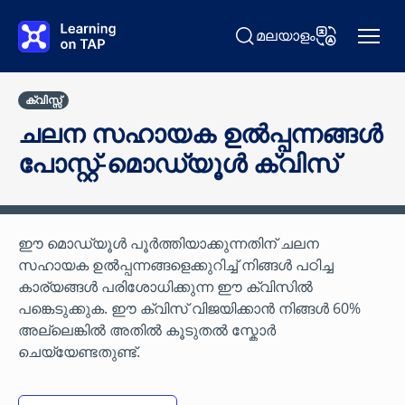
പ്രധാന ഉള്ളടക്കത്തിലേക്ക് പോകുക
മലയാളം
തിരയുക Learning on TAP
ഭാഷ മാറ്റുക
ക്വിസ്സ്
ചലന സഹായക ഉൽപ്പന്നങ്ങൾ
പോസ്റ്റ്-മൊഡ്യൂൾ ക്വിസ്
ഈ മൊഡ്യൂൾ പൂർത്തിയാക്കുന്നതിന് ചലന
സഹായക ഉൽപ്പന്നങ്ങളെക്കുറിച്ച് നിങ്ങൾ പഠിച്ച
കാര്യങ്ങൾ പരിശോധിക്കുന്ന ഈ ക്വിസില്‍
പങ്കെടുക്കുക. ഈ ക്വിസ് വിജയിക്കാൻ നിങ്ങൾ 60%
അല്ലെങ്കിൽ അതിൽ കൂടുതൽ സ്കോർ
ചെയ്യേണ്ടതുണ്ട്.