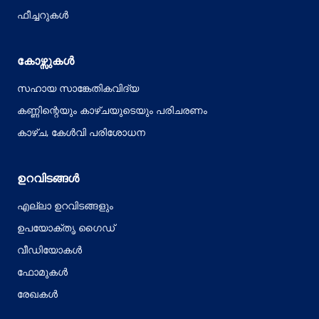
ഫീച്ചറുകൾ
കോഴ്സുകൾ
സഹായ സാങ്കേതികവിദ്യ
കണ്ണിന്റെയും കാഴ്ചയുടെയും പരിചരണം
കാഴ്ച, കേൾവി പരിശോധന
ഉറവിടങ്ങൾ
എല്ലാ ഉറവിടങ്ങളും
ഉപയോക്തൃ ഗൈഡ്
വീഡിയോകൾ
ഫോമുകൾ
രേഖകൾ