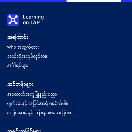
Learning on TAP - အိမ်
အကြောင်း
Who အတွက်လား
ဘယ်လိုအလုပ်လုပ်လဲ။
အင်္ဂါရပ်များ
သင်တန်းများ
အထောက်အကူပြုနည်းပညာ
မျက်လုံးနှင့် အမြင်အာရုံ ဂရုစိုက်ပါ။
အမြင်အာရုံ နှင့် ကြားနာစစ်ဆေးခြင်း။
အရင်းအမြစ်များ