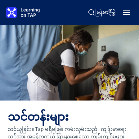
အဓိကအကြောင်းအရာသို့ ကျော်သွားပါ။
မြန်မာ
ရှာရန် Learning on TAP
ဘာသာစကားပြော
သင်တန်းများ
သင်ယူခြင်း။ Tap မရှိမဖြစ် ကမ်းလှမ်းသည်။ ကျန်းမာရေး
သင့်အား အမှန်တကယ် ခြားနားစေသော ကျွမ်းကျင်မှုများ