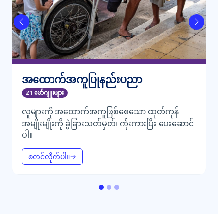
အရင်
နောက်မ
အထောက်အကူပြုနည်းပညာ
21 မော်ဂျူးများ
လူများကို အထောက်အကူဖြစ်စေသော ထုတ်ကုန်
အမျိုးမျိုးကို ခွဲခြားသတ်မှတ်၊ ကိုးကားပြီး ပေးဆောင်
ပါ။
စတင်လိုက်ပါ။