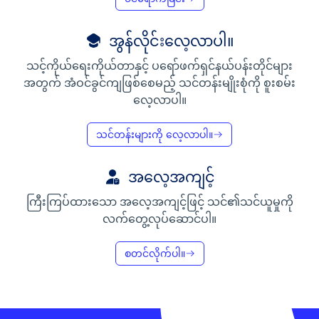
အွန်လိုင်းလေ့လာပါ။
သင့်ကိုယ်ရေးကိုယ်တာနှင့် ပရော်ဖက်ရှင်နယ်ပန်းတိုင်များ
အတွက် အံဝင်ခွင်ကျဖြစ်စေမည့် သင်တန်းမျိုးစုံကို စူးစမ်း
လေ့လာပါ။
သင်တန်းများကို လေ့လာပါ။
အလေ့အကျင့်
ကြီးကြပ်ထားသော အလေ့အကျင့်ဖြင့် သင်၏သင်ယူမှုကို
လက်တွေ့လုပ်ဆောင်ပါ။
စတင်လိုက်ပါ။