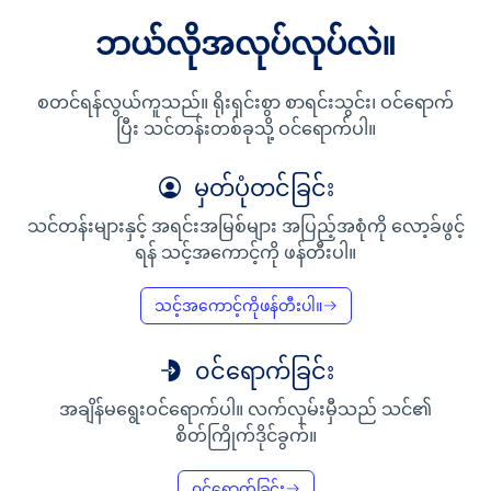
ဘယ်လိုအလုပ်လုပ်လဲ။
စတင်ရန်လွယ်ကူသည်။ ရိုးရှင်းစွာ စာရင်းသွင်း၊ ဝင်ရောက်
ပြီး သင်တန်းတစ်ခုသို့ ဝင်ရောက်ပါ။
မှတ်ပုံတင်ခြင်း
သင်တန်းများနှင့် အရင်းအမြစ်များ အပြည့်အစုံကို လော့ခ်ဖွင့်
ရန် သင့်အကောင့်ကို ဖန်တီးပါ။
သင့်အကောင့်ကိုဖန်တီးပါ။
၀င်ရောက်ခြင်း
အချိန်မရွေးဝင်ရောက်ပါ။ လက်လှမ်းမှီသည် သင်၏
စိတ်ကြိုက်ဒိုင်ခွက်။
၀င်ရောက်ခြင်း