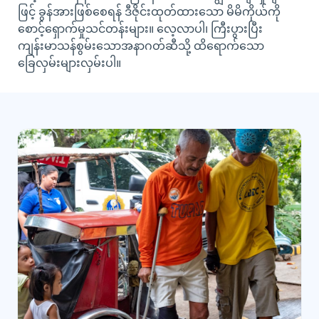
ဖြင့် ခွန်အားဖြစ်စေရန် ဒီဇိုင်းထုတ်ထားသော မိမိကိုယ်ကို
စောင့်ရှောက်မှုသင်တန်းများ။ လေ့လာပါ၊ ကြီးပွားပြီး
ကျန်းမာသန်စွမ်းသောအနာဂတ်ဆီသို့ ထိရောက်သော
ခြေလှမ်းများလှမ်းပါ။