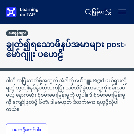
အဓိကအကြောင်းအရာသို့ ကျော်သွားပါ။
မြန်မာ
ရှာရန် Learning on TAP
ဘာသာစကားပြော
မေးခွန်းများ
ချွတ်၍ရသောဖိနပ်အမာများ post-
မော်ဂျူး ပဟေဠိ
ဒါကို အပြီးသတ်ဖို့အတွက် အဲဒါကို မော်ဂျူး Rigid ဖယ်ရှားလို့
ရတဲ့ ဘွတ်ဖိနပ်နဲ့ပတ်သက်ပြီး သင်သိရှိခဲ့တာတွေကို စမ်းသပ်
မယ့် နောက်ဆုံး စုံစမ်းမေးမြန်းမှုကို ယူပါ။ ဒီ စုံစမ်းမေးမြန်းမှု
ကို ကျော်ဖြတ်ဖို့ ၆၀% ဒါမှမဟုတ် ဒီထက်မက ရယူဖို့လိုပါ
တယ်။