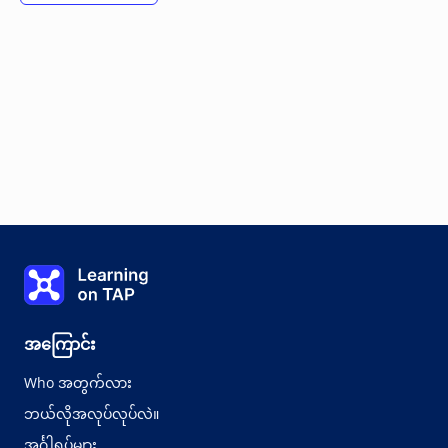
Learning on TAP - အိမ်
အကြောင်း
Who အတွက်လား
ဘယ်လိုအလုပ်လုပ်လဲ။
အင်္ဂါရပ်များ