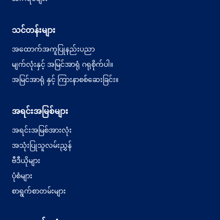
သင်တန်းများ
အထောက်အကူပြုနည်းပညာ
မျက်လုံးနှင့် အမြင်အာရုံ ဂရုစိုက်ပါ။
အမြင်အာရုံ နှင့် ကြားနာစစ်ဆေးခြင်း။
အရင်းအမြစ်များ
အရင်းအမြစ်အားလုံး
အသုံးပြုသူလမ်းညွှန်
ဗီဒီယိုများ
ပုံစံများ
စာရွက်စာတမ်းများ