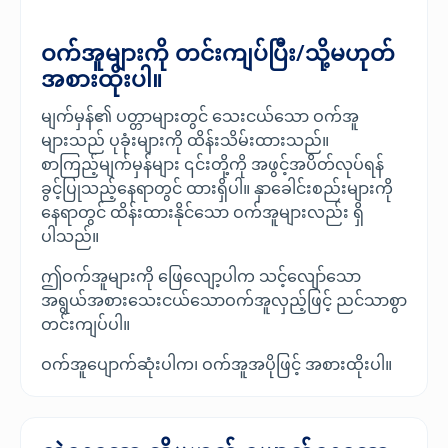
ဝက်အူများကို တင်းကျပ်ပြီး/သို့မဟုတ်
အစားထိုးပါ။
မျက်မှန်၏ ပတ္တာများတွင် သေးငယ်သော ဝက်အူ
များသည် ပုခုံးများကို ထိန်းသိမ်းထားသည်။
စာကြည့်မျက်မှန်များ ၎င်းတို့ကို အဖွင့်အပိတ်လုပ်ရန်
ခွင့်ပြုသည့်နေရာတွင် ထားရှိပါ။ နှာခေါင်းစည်းများကို
နေရာတွင် ထိန်းထားနိုင်သော ဝက်အူများလည်း ရှိ
ပါသည်။
ဤဝက်အူများကို ဖြေလျော့ပါက သင့်လျော်သော
အရွယ်အစားသေးငယ်သောဝက်အူလှည့်ဖြင့် ညင်သာစွာ
တင်းကျပ်ပါ။
ဝက်အူပျောက်ဆုံးပါက၊ ဝက်အူအပိုဖြင့် အစားထိုးပါ။