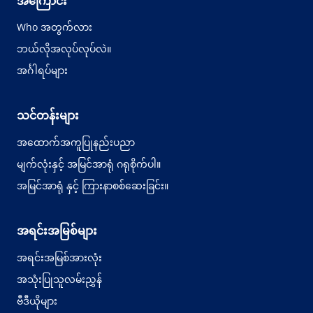
အကြောင်း
Who အတွက်လား
ဘယ်လိုအလုပ်လုပ်လဲ။
အင်္ဂါရပ်များ
သင်တန်းများ
အထောက်အကူပြုနည်းပညာ
မျက်လုံးနှင့် အမြင်အာရုံ ဂရုစိုက်ပါ။
အမြင်အာရုံ နှင့် ကြားနာစစ်ဆေးခြင်း။
အရင်းအမြစ်များ
အရင်းအမြစ်အားလုံး
အသုံးပြုသူလမ်းညွှန်
ဗီဒီယိုများ