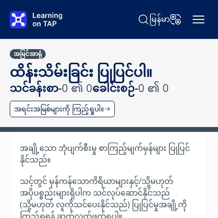
အဓိကအကြောင်းအရာသို့ ကျော်သွားပါ။
မြန်မာ
ရှာရန် Learning on TAP
ဘာသာစကားပြော
အမြင်အာရုံ
ထိန်းသိမ်းခြင်း ပြုပြင်ပါ။
သင်ခန်းစာ-
0 ၏ 0
ခေါင်းစဉ်-
0 ၏ 0
အရင်းအမြစ်များကို ကြည့်ရှုပါ။
အချို့သော ဘုံပျက်စီးမှု စာကြည့်မျက်မှန်များ ပြုပြင်
နိုင်သည်။
သင့်တွင် မှန်ကန်သောကိရိယာများနှင့်/သို့မဟုတ်
အပိုပစ္စည်းများရှိပါက သင်လုပ်ဆောင်နိုင်သည်
(သို့မဟုတ် လူကိုသင်ပေးနိုင်သည်) ပြုပြင်မှုအချို့ကို
ကြည့်ရှုရန် ဆက်လက်ဖတ်ရှုပါ။