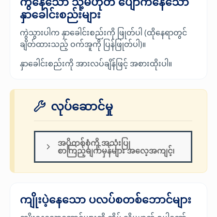
ကွဲနေသော သို့မဟုတ် ပျောက်နေသော
နှာခေါင်းစည်းများ
ကွဲသွားပါက နှာခေါင်းစည်းကို ဖြုတ်ပါ (ထိုနေရာတွင်
ချိတ်ထားသည့် ဝက်အူကို ပြန်ဖြုတ်ပါ)။
နှာခေါင်းစည်းကို အားလပ်ချိန်ဖြင့် အစားထိုးပါ။
လုပ်ဆောင်မှု
အပိုတစ်စုံကို အသုံးပြု
စာကြည့်မျက်မှန်များ အလေ့အကျင့်၊
ကျိုးပဲ့နေသော ပလပ်စတစ်ဘောင်များ