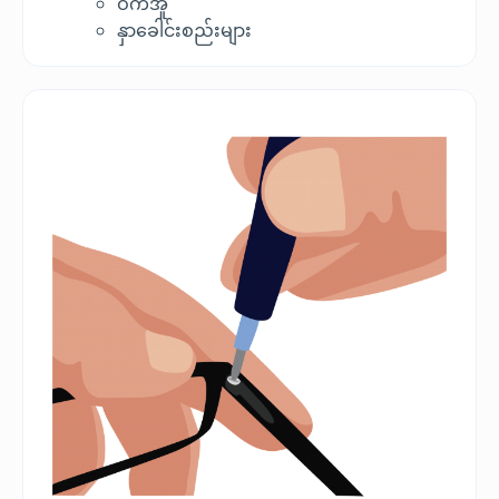
ဝက်အူ
နှာခေါင်းစည်းများ