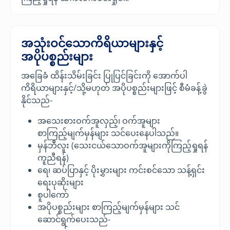
အသုံးဝင်သောကိရိယာများနှင့်
အပိုပစ္စည်းများ
အခြေခံ ထိန်းသိမ်းခြင်း ပြုပြင်ခြင်းကို အောက်ပါ
ကိရိယာများနှင့်/သို့မဟုတ် အပိုပစ္စည်းများဖြင့် စီမံခန့်ခွဲ
နိုင်သည်-
အသေးစားဝက်အူလှည့်၊ ဝက်အူများ
စာကြည့်မျက်မှန်များ သင်ပေးနေပါသည်။
မှန်ဘီလူး (သေးငယ်သောဝက်အူများကိုကြည့်ရှုရန်
ကူညီရန်)
ရေ၊ ဆပ်ပြာနှင့် ပိုးမွှားများ ကင်းစင်သော သန့်ရှင်း
ရေးပုဆိုးများ
စူပါကော်
အပိုပစ္စည်းများ စာကြည့်မျက်မှန်များ သင်
ဆောင်ရွက်ပေးသည်-