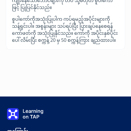
ကျိုးနေသောဘောင်များကို တိပ် သို့မဟုတ် စူပါကော်
ဖြင့် ပြုပြင်နိုင်သည်။
စူပါကော်ကိုအသုံးပြုပါက ကပ်ရမည့်အပိုင်းများကို
သန့်ရှင်းပါ။ အစွန်းများ သပ်ရပ်ပြီး ပြားချပ်နေစေရန်
ကော်ဖတ်ကို အသုံးပြုနိုင်သည်။ ကော်ကို အပိုင်းနှစ်ပိုင်း
ပေါ် လိမ်းပြီး စက္ကန့် 20 မှ 50 စက္ကန့်ကြား ချည်ထားပါ။
ထိန်းသိမ်းခြင်း ပြုပြင်ပါ။
Learning on TAP - အိမ်
0%
သင်ခန်းစာ-
0 ၏ 0
ခေါင်းစဉ်-
0 ၏ 0