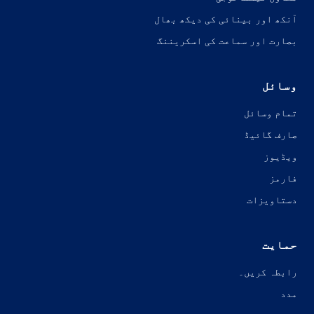
آنکھ اور بینائی کی دیکھ بھال
بصارت اور سماعت کی اسکریننگ
وسائل
تمام وسائل
صارف گائیڈ
ویڈیوز
فارمز
دستاویزات
حمایت
رابطہ کریں۔
مدد