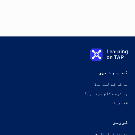
پری ماڈیول کوئز
Learning on TAP - گھر
0%
سبق:
0 کی 0
موضوع:
0 کی 0
کے بارے میں
یہ کس کے لیے ہے؟
یہ کیسے کام کرتا ہے؟
خصوصیات
کورسز
معاون ٹیکنالوجی