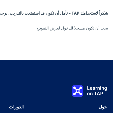
شكراً لاستخدامك TAP – نأمل أن تكون قد استمتعت بالتدريب. يرجى ملء استبيان الملاحظات هذا، حتى نتمكن من مواصلة تحسين TAP لك وللمتعلمين الآخرين.
يجب أن تكون مسجلاً للدخول لعرض النموذج
Learning on TAP الصفحة الرئيسية
حول
الدورات