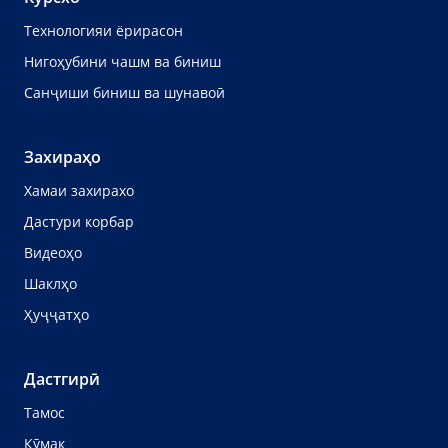
Технологияи ёрирасон
Нигоҳубини чашм ва биниш
Санҷиши биниш ва шунавоӣ
Захираҳо
Хамаи захирахо
Дастури корбар
Видеоҳо
Шаклҳо
Ҳуҷҷатҳо
Дастгирӣ
Тамос
Кӯмак