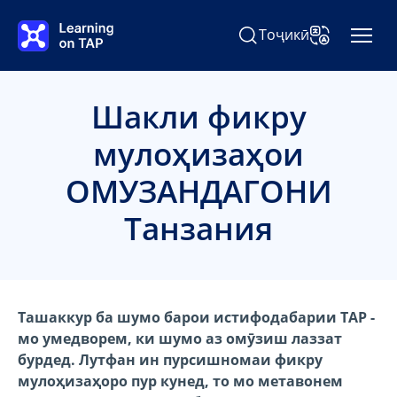
Гузаштан ба мундариҷаи асосӣ
Тоҷикӣ
Ҷустуҷӯ Learning on TAP
Тағйир додан
Шакли фикру
мулоҳизаҳои
ОМУЗАНДАГОНИ
Танзания
Ташаккур ба шумо барои истифодабарии TAP -
мо умедворем, ки шумо аз омӯзиш лаззат
бурдед. Лутфан ин пурсишномаи фикру
мулоҳизаҳоро пур кунед, то мо метавонем