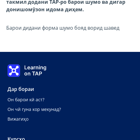
такмил додани TAP-ро барои шумо ва дигар
донишомӯзон идома диҳем.
Барои дидани форма шумо бояд ворид шавед
Learning on TAP - Хона
Дар бораи
Он барои кӣ аст?
Он чӣ гуна кор мекунад?
Вижагиҳо
Курсхо