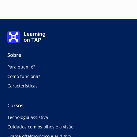
Quem precisa de AP de visão?
Learning on TAP Página inicial
0%
Lição:
0 de 0
Tópico:
0 de 0
Sobre
Para quem é?
Como funciona?
Características
Cursos
Tecnologia assistiva
Cuidados com os olhos e a visão
Exame oftalmológico e auditivo