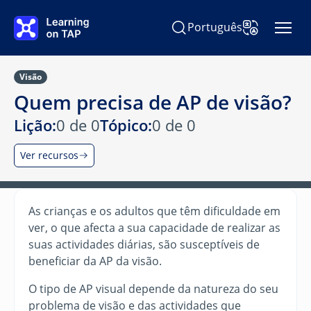
Ir para o conteúdo principal
Português
Pesquisar Learning on TAP
Alterar idioma
Visão
Quem precisa de AP de visão?
Lição:
0 de 0
Tópico:
0 de 0
Ver recursos
As crianças e os adultos que têm dificuldade em
ver, o que afecta a sua capacidade de realizar as
suas actividades diárias, são susceptíveis de
beneficiar da AP da visão.
O tipo de AP visual depende da natureza do seu
problema de visão e das actividades que