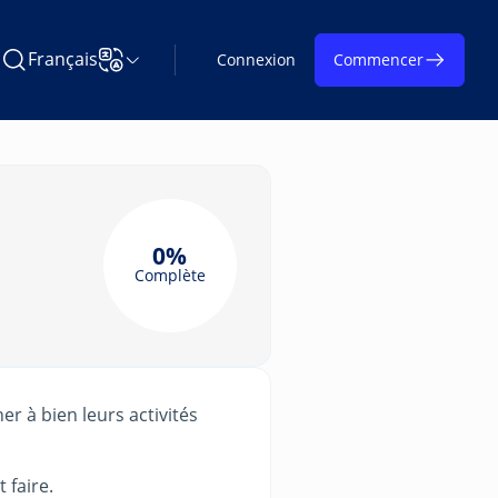
Français
Connexion
Commencer
Rechercher Learning on TAP
Changer la langue
0%
Complète
er à bien leurs activités
 faire.