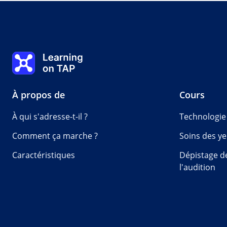
Qui a besoin d'un AP pour la vision ?
0%
Leçon :
0 de 0
Rubrique :
0 sur 0
Learning on TAP Accueil
À propos de
Cours
À qui s'adresse-t-il ?
Technologie
Comment ça marche ?
Soins des ye
Caractéristiques
Dépistage de
l'audition