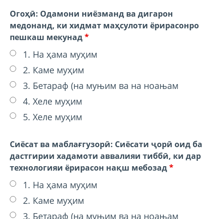
Огоҳӣ: Одамони ниёзманд ва дигарон
медонанд, ки хидмат маҳсулоти ёрирасонро
пешкаш мекунад
*
1. На ҳама муҳим
2. Каме муҳим
3. Бетараф (на муњим ва на ноањам
4. Хеле муҳим
5. Хеле муҳим
Сиёсат ва маблағгузорӣ: Сиёсати ҷорӣ оид ба
дастгирии хадамоти аввалияи тиббӣ, ки дар
технологияи ёрирасон нақш мебозад
*
1. На ҳама муҳим
2. Каме муҳим
3. Бетараф (на муњим ва на ноањам