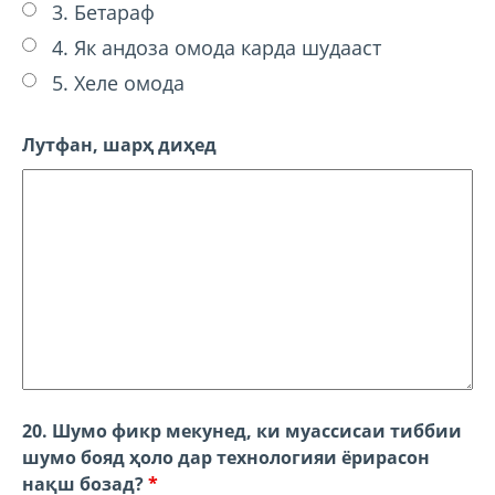
3. Бетараф
4. Як андоза омода карда шудааст
5. Хеле омода
Лутфан, шарҳ диҳед
20. Шумо фикр мекунед, ки муассисаи тиббии
шумо бояд ҳоло дар технологияи ёрирасон
нақш бозад?
*