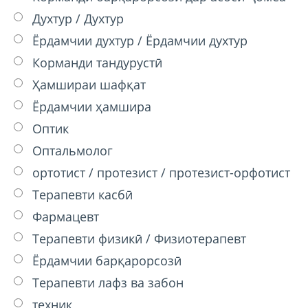
Духтур / Духтур
Ёрдамчии духтур / Ёрдамчии духтур
Корманди тандурустӣ
Ҳамшираи шафқат
Ёрдамчии ҳамшира
Оптик
Оптальмолог
ортотист / протезист / протезист-орфотист
Терапевти касбӣ
Фармацевт
Терапевти физикӣ / Физиотерапевт
Ёрдамчии барқарорсозӣ
Терапевти лафз ва забон
техник