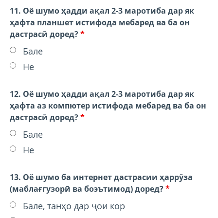
11. Оё шумо ҳадди ақал 2-3 маротиба дар як
ҳафта планшет истифода мебаред ва ба он
дастрасӣ доред?
*
Бале
Не
12. Оё шумо ҳадди ақал 2-3 маротиба дар як
ҳафта аз компютер истифода мебаред ва ба он
дастрасӣ доред?
*
Бале
Не
13. Оё шумо ба интернет дастрасии ҳаррӯза
(маблағгузорӣ ва боэътимод) доред?
*
Бале, танҳо дар ҷои кор