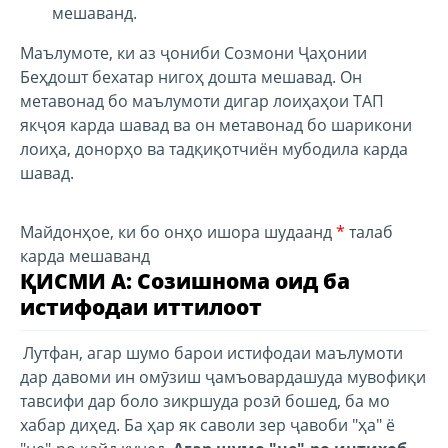
мешаванд.
Маълумоте, ки аз ҷониби Созмони Ҷаҳонии
Беҳдошт бехатар нигоҳ дошта мешавад. Он
метавонад бо маълумоти дигар лоиҳаҳои ТАП
якҷоя карда шавад ва он метавонад бо шарикони
лоиҳа, донорҳо ва тадқиқотчиён мубодила карда
шавад.
Майдонҳое, ки бо онҳо ишора шудаанд
*
талаб
карда мешаванд
ҚИСМИ А: Созишнома оид ба
истифодаи иттилоот
Лутфан, агар шумо барои истифодаи маълумоти
дар давоми ин омӯзиш ҷамъовардашуда мувофиқи
тавсифи дар боло зикршуда розӣ бошед, ба мо
хабар диҳед. Ба ҳар як саволи зер ҷавоби "ҳа" ё