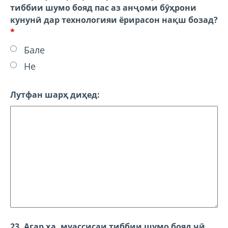
тиббии шумо бояд пас аз анҷоми бӯҳрони
кунунӣ дар технологияи ёрирасон нақш бозад?
*
Бале
Не
Лутфан шарҳ диҳед:
23. Агар ҳа, муассисаи тиббии шумо бояд чӣ