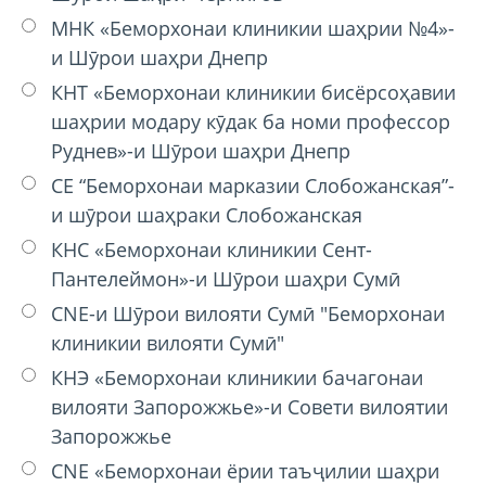
МНК «Беморхонаи клиникии шаҳрии №4»-
и Шӯрои шаҳри Днепр
КНТ «Беморхонаи клиникии бисёрсоҳавии
шаҳрии модару кӯдак ба номи профессор
Руднев»-и Шӯрои шаҳри Днепр
CE “Беморхонаи марказии Слобожанская”-
и шӯрои шаҳраки Слобожанская
КНС «Беморхонаи клиникии Сент-
Пантелеймон»-и Шӯрои шаҳри Сумӣ
CNE-и Шӯрои вилояти Сумӣ "Беморхонаи
клиникии вилояти Сумӣ"
КНЭ «Беморхонаи клиникии бачагонаи
вилояти Запорожжье»-и Совети вилоятии
Запорожжье
CNE «Беморхонаи ёрии таъҷилии шаҳри