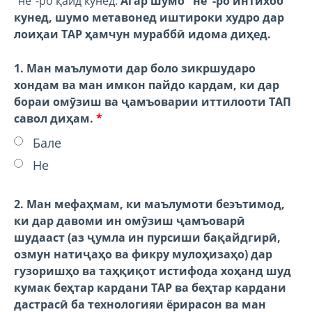
"не"-ро қайд кунед.
Агар шумо "не"-ро интихоб
кунед, шумо метавонед иштироки худро дар
лоиҳаи TAP ҳамчун мураббӣ идома диҳед.
1. Ман маълумоти дар боло зикршударо
хондам ва ман имкон пайдо кардам, ки дар
бораи омӯзиш ва ҷамъоварии иттилооти ТАП
савол диҳам.
*
Бале
Не
2. Ман мефаҳмам, ки маълумоти беэътимод,
ки дар давоми ин омӯзиш ҷамъоварӣ
шудааст (аз ҷумла ин пурсиши бақайдгирӣ,
озмун натиҷаҳо ва фикру мулоҳизаҳо) дар
гузоришҳо ва таҳқиқот истифода хоҳанд шуд
кумак беҳтар кардани TAP ва беҳтар кардани
дастрасӣ ба технологияи ёрирасон ва ман