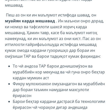
мешавад.
Пеш аз он ки ин маълумот истифода шавад, он
муайян карда мешавад
. Ин маънои онро дорад,
ки номҳо ва тафсилоти шахсӣ хориҷ карда
мешаванд. Ҳамин тавр, касе ба маълумот нигоҳ
намекунад, ки ин маълумот аз они кист. Пас аз он
иттилооти ғайрифаъолшуда истифода мешавад
кумак омода кардани гузоришҳо дар бораи ин
омӯзиши TAP ва барои тадқиқот кумак фаҳмидан:
То чӣ андоза TAP барои донишомӯзон ва
мураббиён кор мекунад ва чӣ гуна онро беҳтар
кардан мумкин аст
Фикру мулохизахои омузандагон ва мураббиён
дар бораи таъмин намудани махсулоти
ёрирасон
Барои беҳтар кардани дастрасӣ ба технологияи
ёрирасон чӣ чораҳои дигар андешида