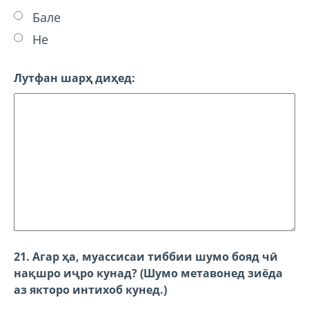
Бале
Не
Лутфан шарҳ диҳед:
21. Агар ҳа, муассисаи тиббии шумо бояд чӣ
нақшро иҷро кунад? (Шумо метавонед зиёда
аз якторо интихоб кунед.)