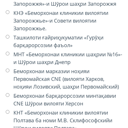
Запорожжя»-и Шӯрои шаҳри Запорожжя
КНЭ «Беморхонаи клиникии вилоятии
Запорожжье»-и Совети вилоятии
Запорожжье.
Ташкилоти ғайриҳукуматии «Гурӯҳи
барқарорсозии фаъол»
МНТ «Беморхонаи клиникии шаҳрии №16»-
и Шӯрои шаҳри Днепр
Беморхонаи марказии ноҳияи
Первомайская CNE (вилояти Харков,
ноҳияи Лозивский, шаҳри Первомайский)
Беморхонаи барқарорсозии минтақавии
CNE Шӯрои вилояти Херсон
КНТ «Беморхонаи клиникии вилоятии
Полтава ба номи М.В. Склифософскийи