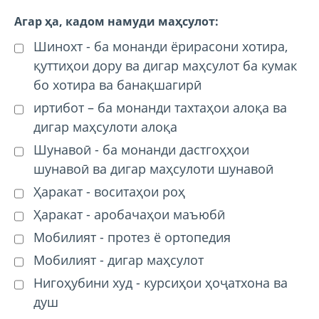
Агар ҳа, кадом намуди маҳсулот:
Шинохт - ба монанди ёрирасони хотира,
қуттиҳои дору ва дигар маҳсулот ба кумак
бо хотира ва банақшагирӣ
иртибот – ба монанди тахтаҳои алоқа ва
дигар маҳсулоти алоқа
Шунавоӣ - ба монанди дастгоҳҳои
шунавоӣ ва дигар маҳсулоти шунавоӣ
Ҳаракат - воситаҳои роҳ
Ҳаракат - аробачаҳои маъюбӣ
Мобилият - протез ё ортопедия
Мобилият - дигар маҳсулот
Нигоҳубини худ - курсиҳои ҳоҷатхона ва
душ