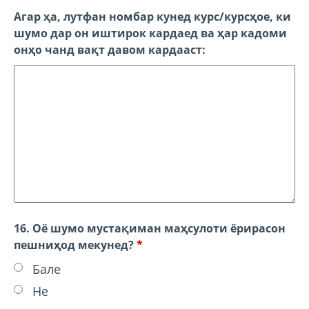
Агар ҳа, лутфан номбар кунед курс/курсҳое, ки
шумо дар он иштирок кардаед ва ҳар кадоми
онҳо чанд вақт давом кардааст:
16. Оё шумо мустақиман маҳсулоти ёрирасон
пешниҳод мекунед?
*
Бале
Не