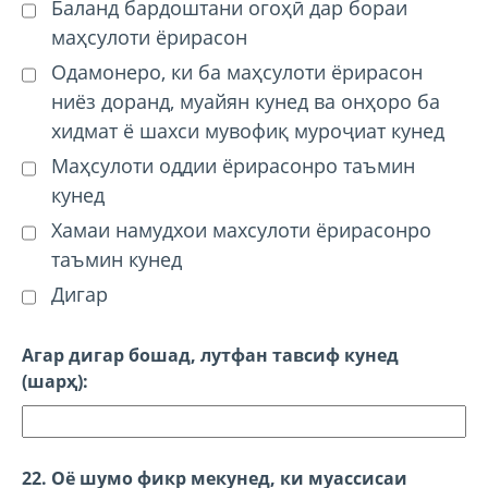
Баланд бардоштани огоҳӣ дар бораи
маҳсулоти ёрирасон
Одамонеро, ки ба маҳсулоти ёрирасон
ниёз доранд, муайян кунед ва онҳоро ба
хидмат ё шахси мувофиқ муроҷиат кунед
Маҳсулоти оддии ёрирасонро таъмин
кунед
Хамаи намудхои махсулоти ёрирасонро
таъмин кунед
Дигар
Агар дигар бошад, лутфан тавсиф кунед
(шарҳ):
22. Оё шумо фикр мекунед, ки муассисаи