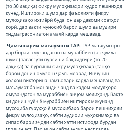
(то 30 дақиқа) фикру мулоҳизаҳои худро пешниҳод
кунед. Иштироки шумо дар фаъолияти фикру
мулоҳизаҳо ихтиёрӣ буда, он дар давоми соатҳои
корӣ, дар вақти муносиб барои шумо ва мудири
хидматрасониатон амалӣ карда мешавад.
Ҷамъоварии маълумоти TAP:
TAP маълумотро
дар бораи омӯзандагон ва мураббиён (аз ҷумла
шумо) тавассути пурсиши бақайдгирӣ (то 20
дақиқа) ва пурсиши фикру мулоҳизаҳо (танҳо
барои донишомӯзон) ҷамъ меорад. Инчунин
холҳои викторина ҷамъоварӣ карда мешаванд ва
маълумот ба монанди чанд ва кадом модулҳоро
омӯзандагон ва мураббиён анҷом медиҳанд. Вақте
ки донишҷӯён ё мураббиён иштирок мекунанд
мусоҳиба гурӯҳҳо ё мусоҳибаҳо барои пешниҳоди
фикру мулоҳизаҳо, сабти аудиоии муҳокимаҳо ва
сипас барои эҷоди сабти хаттӣ истифода бурдан
мумкин аст. Пас аз он сабти аудио нест карда