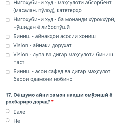
Нигоҳубини худ - маҳсулоти абсорбент
(масалан, пӯлод), катетерҳо
Нигоҳубини худ - ба монанди хӯрокхӯрӣ,
нӯшидан ё либоспӯшӣ
Биниш - айнакҳои асосии хониш
Vision - айнаки дорухат
Vision - лупа ва дигар маҳсулоти биниш
паст
Биниш - асои сафед ва дигар маҳсулот
барои одамони нобино
17. Оё шумо айни замон нақши омӯзишӣ ё
роҳбариро доред?
*
Бале
Не