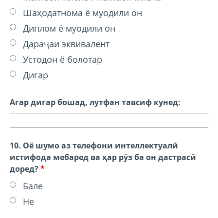
Шаҳодатнома ё муодили он
Диплом ё муодили он
Дараҷаи эквивалент
Устодон ё болотар
Дигар
Агар дигар бошад, лутфан тавсиф кунед:
10. Оё шумо аз телефони интеллектуалӣ
истифода мебаред ва ҳар рӯз ба он дастрасӣ
доред?
*
Бале
Не