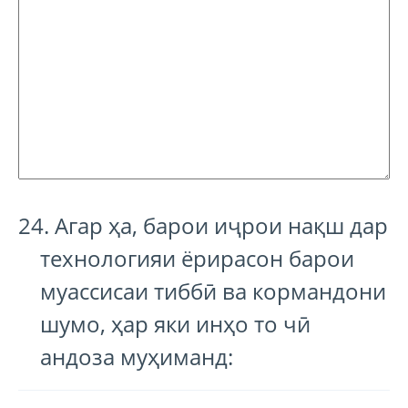
24. Агар ҳа, барои иҷрои нақш дар
технологияи ёрирасон барои
муассисаи тиббӣ ва кормандони
шумо, ҳар яки инҳо то чӣ
андоза муҳиманд: