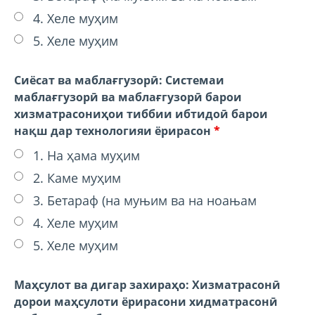
4. Хеле муҳим
5. Хеле муҳим
Сиёсат ва маблағгузорӣ: Системаи
маблағгузорӣ ва маблағгузорӣ барои
хизматрасониҳои тиббии ибтидоӣ барои
нақш дар технологияи ёрирасон
*
1. На ҳама муҳим
2. Каме муҳим
3. Бетараф (на муњим ва на ноањам
4. Хеле муҳим
5. Хеле муҳим
Маҳсулот ва дигар захираҳо: Хизматрасонӣ
дорои маҳсулоти ёрирасони хидматрасонӣ