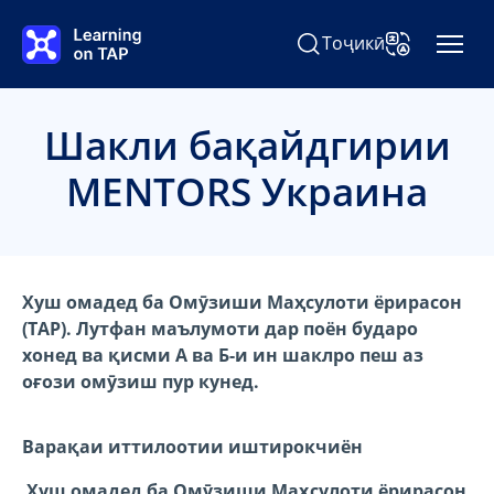
Гузаштан ба мундариҷаи асосӣ
Тоҷикӣ
Ҷустуҷӯ Learning on TAP
Тағйир додан
Шакли бақайдгирии
MENTORS Украина
Хуш омадед ба Омӯзиши Маҳсулоти ёрирасон
(TAP). Лутфан маълумоти дар поён бударо
хонед ва қисми А ва Б-и ин шаклро пеш аз
оғози омӯзиш пур кунед.
Варақаи иттилоотии иштирокчиён
Хуш омадед ба Омӯзиши Маҳсулоти ёрирасон