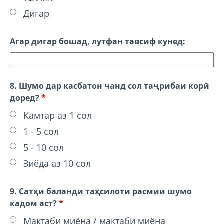
Дигар
Агар дигар бошад, лутфан тавсиф кунед:
8. Шумо дар касбатон чанд сол таҷрибаи корӣ
доред?
*
Камтар аз 1 сол
1 - 5 сол
5 - 10 сол
Зиёда аз 10 сол
9. Сатҳи баланди таҳсилоти расмии шумо
кадом аст?
*
Мактаби миёна / мактаби миёна