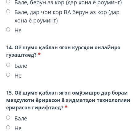
Бале, берун аз кор (дар хона ё роуминг)
Бале, дар ҷои кор ВА берун аз кор (дар
хона ё роуминг)
Не
14. Оё шумо қаблан ягон курсҳои онлайнро
гузаштаед?
*
Бале
Не
15. Оё шумо қаблан ягон омӯзишро дар бораи
маҳсулоти ёрирасон ё хидматҳои технологияи
ёрирасон гирифтаед?
*
Бале
Не