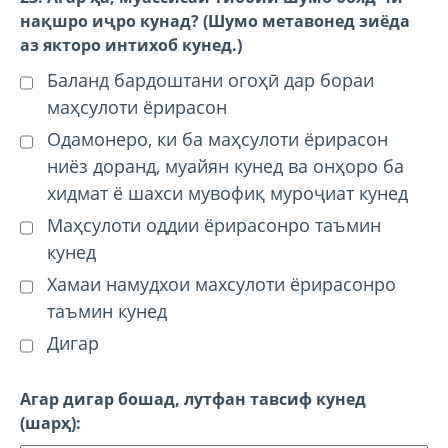
нақшро иҷро кунад? (Шумо метавонед зиёда
аз якторо интихоб кунед.)
Баланд бардоштани огоҳӣ дар бораи
маҳсулоти ёрирасон
Одамонеро, ки ба маҳсулоти ёрирасон
ниёз доранд, муайян кунед ва онҳоро ба
хидмат ё шахси мувофиқ муроҷиат кунед
Маҳсулоти оддии ёрирасонро таъмин
кунед
Хамаи намудхои махсулоти ёрирасонро
таъмин кунед
Дигар
Агар дигар бошад, лутфан тавсиф кунед
(шарҳ):