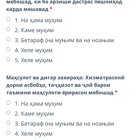
мебошад, ки бо арзиши дастрас пешниҳод
карда мешавад
*
1. На ҳама муҳим
2. Каме муҳим
3. Бетараф (на муњим ва на ноањам
4. Хеле муҳим
5. Хеле муҳим
Маҳсулот ва дигар захираҳо: Хизматрасонӣ
дорои асбобҳо, таҷҳизот ва ҷой барои
таъмини маҳсулоти ёрирасон мебошад
*
1. На ҳама муҳим
2. Каме муҳим
3. Бетараф (на муњим ва на ноањам
4. Хеле муҳим