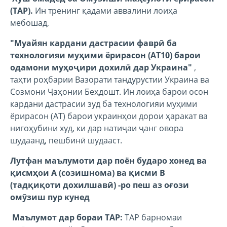
(TAP).
Ин тренинг қадами аввалини лоиҳа
мебошад,
"Муайян кардани дастрасии фаврӣ ба
технологияи муҳими ёрирасон (AT10) барои
одамони муҳоҷири дохилӣ дар Украина"
,
таҳти роҳбарии Вазорати тандурустии Украина ва
Созмони Ҷаҳонии Беҳдошт. Ин лоиҳа барои осон
кардани дастрасии зуд ба технологияи муҳими
ёрирасон (AT) барои украинҳои дорои ҳаракат ва
нигоҳубини худ, ки дар натиҷаи ҷанг овора
шудаанд, пешбинӣ шудааст.
Лутфан маълумоти дар поён бударо хонед ва
қисмҳои А (созишнома) ва қисми В
(тадқиқоти дохилшавӣ) -ро пеш аз оғози
омӯзиш пур кунед
Маълумот дар бораи TAP:
TAP барномаи