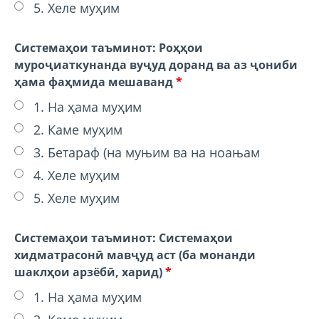
5. Хеле муҳим
Системаҳои таъминот: Роҳҳои
муроҷиаткунанда вуҷуд доранд ва аз ҷониби
ҳама фаҳмида мешаванд
*
1. На ҳама муҳим
2. Каме муҳим
3. Бетараф (на муњим ва на ноањам
4. Хеле муҳим
5. Хеле муҳим
Системаҳои таъминот: Системаҳои
хидматрасонӣ мавҷуд аст (ба монанди
шаклҳои арзёбӣ, харид)
*
1. На ҳама муҳим