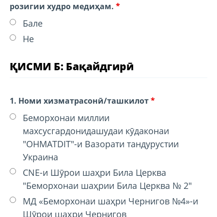
розигии худро медиҳам.
*
Бале
Не
ҚИСМИ Б: Бақайдгирӣ
1. Номи хизматрасонӣ/ташкилот
*
Беморхонаи миллии
махсусгардонидашудаи кӯдаконаи
"OHMATDIT"-и Вазорати тандурустии
Украина
CNE-и Шӯрои шаҳри Била Церква
"Беморхонаи шаҳрии Била Церква № 2"
МД «Беморхонаи шаҳри Чернигов №4»-и
Шӯрои шаҳри Чернигов