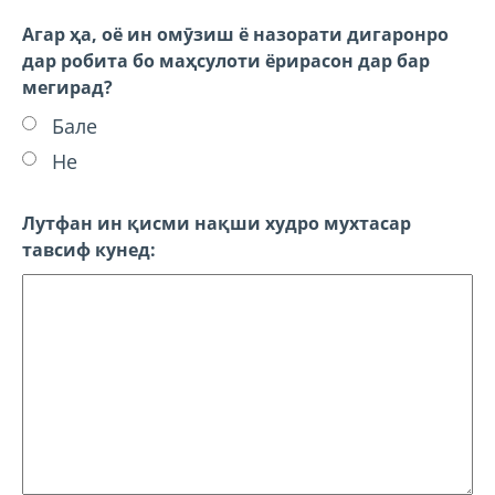
Агар ҳа, оё ин омӯзиш ё назорати дигаронро
дар робита бо маҳсулоти ёрирасон дар бар
мегирад?
Бале
Не
Лутфан ин қисми нақши худро мухтасар
тавсиф кунед: