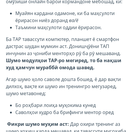
омӯзиши онлайн барои кормандоне мебошад, ки:
Муайян кардани одамоне, ки ба маҳсулоти
ёрирасон ниёз доранд
ва/ё
Таъмини маҳсулоти оддии ёрирасон.
Ба TAP тавассути компютер, планшет ё смартфон
дастрас шудан мумкин аст. Донишҷӯёни ТАП
инчунин аз ҷониби менторҳо рӯ ба рӯ мешаванд.
Шумо модулҳои TAP-ро мегиред, то ба нақши
худ ҳамчун мураббӣ омода шавед.
Агар шумо ҳоло саволе дошта бошед, ё дар вақти
дилхоҳ, вақте ки шумо ин тренингро мегузаред,
шумо метавонед:
Бо роҳбари лоиҳа муҳокима кунед
Саволҳои худро ба брифинги ментор оред
Фикри шумо муҳим аст:
Дар охири тренинг аз
шумо хоҳиш карда мешавад, ки тавассути мусоҳиба