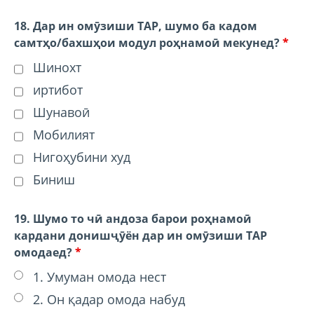
18. Дар ин омӯзиши TAP, шумо ба кадом
самтҳо/бахшҳои модул роҳнамоӣ мекунед?
*
Шинохт
иртибот
Шунавоӣ
Мобилият
Нигоҳубини худ
Биниш
19. Шумо то чӣ андоза барои роҳнамоӣ
кардани донишҷӯён дар ин омӯзиши TAP
омодаед?
*
1. Умуман омода нест
2. Он қадар омода набуд