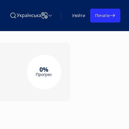
Українська
Увійти
Почати
Пошук Learning on TAP
Змінити мову
0%
Прогрес