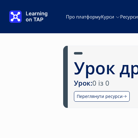
Перейти до основного змісту
Про платформу
Курси
Ресурси
Урок д
Урок:
0 із 0
Переглянути ресурси