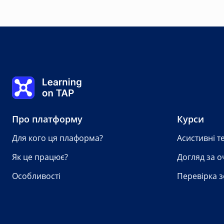
Урок другий
0%
Урок:
0 із 0
Learning on TAP - Головна сторінка
Про платформу
Курси
Для кого ця плаформа?
Асистивні т
Як це працює?
Догляд за о
Особливості
Перевірка з