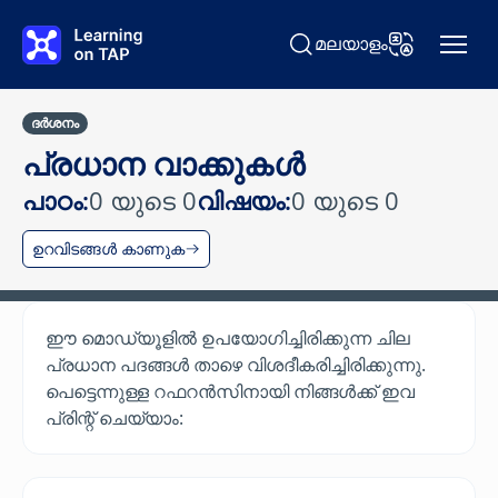
പ്രധാന ഉള്ളടക്കത്തിലേക്ക് പോകുക
മലയാളം
തിരയുക Learning on TAP
ഭാഷ മാറ്റുക
ദർശനം
പ്രധാന വാക്കുകൾ
പാഠം:
0 യുടെ 0
വിഷയം:
0 യുടെ 0
ഉറവിടങ്ങൾ കാണുക
ഈ മൊഡ്യൂളിൽ ഉപയോഗിച്ചിരിക്കുന്ന ചില
പ്രധാന പദങ്ങൾ താഴെ വിശദീകരിച്ചിരിക്കുന്നു.
പെട്ടെന്നുള്ള റഫറൻസിനായി നിങ്ങൾക്ക് ഇവ
പ്രിന്റ് ചെയ്യാം: