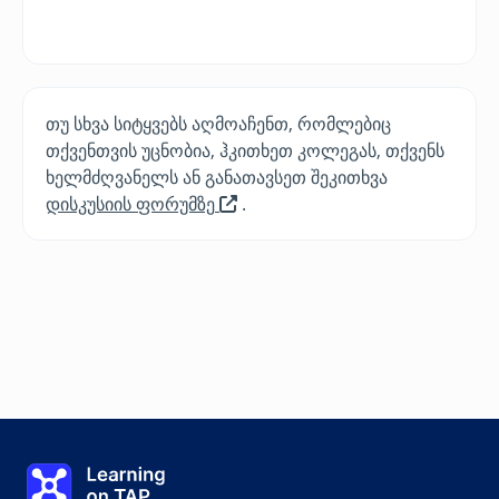
თუ სხვა სიტყვებს აღმოაჩენთ, რომლებიც
თქვენთვის უცნობია, ჰკითხეთ კოლეგას, თქვენს
ხელმძღვანელს ან განათავსეთ შეკითხვა
იხსნება
დისკუსიის ფორუმზე
.
ახალ
ჩანართში/
ფანჯარაში
საკვანძო სიტყვები
Learning on TAP - სახლი
0%
გაკვეთილი:
0 -ის 0
თემა:
0 -ის 0