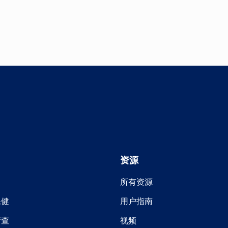
签
页/
窗
口
中
打
开
资源
所有资源
保健
用户指南
筛查
视频