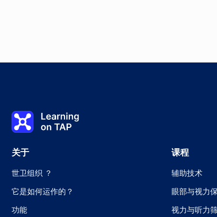
关键词
0%
课程：
0 0的0
主题：
0 0of0
Learning on TAP 首页
关于
课程
世卫组织 ？
辅助技术
它是如何运作的？
眼部与视力
功能
视力与听力