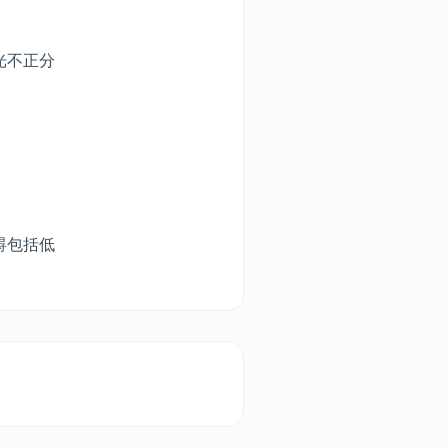
光不正分
碍包括低