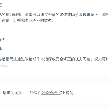
正
见的视力问题，通常可以通过合适的眼镜或隐形眼镜来矫正。屈
、远视、近视和老花等不同类型。
能力
碍
碍是指无法通过眼镜或手术治疗或完全矫正的视力问题。视力障
失明。
在
，请询问同事、主管或在
讨论论坛
上提问。
新
标