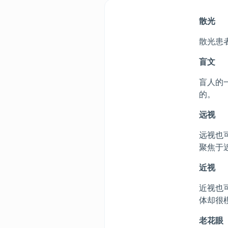
散光
散光患
盲文
盲人的
的。
远视
远视也
聚焦于
近视
近视也
体却很
老花眼