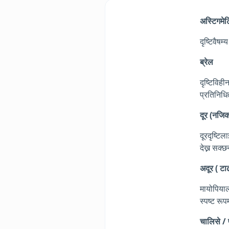
अस्टिगमे
दृष्टिवैषम
ब्रेल
दृष्टिविह
प्रतिनिधि
दूर (नजिक
दूरदृष्टिल
देख्न सक्छ
अदूर ( टा
मायोपियाल
स्पष्ट रूप
चालिसे /