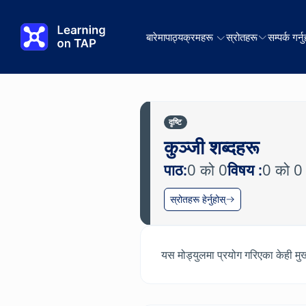
मुख्य सामग्रीमा जानुहोस्
बारेमा
पाठ्यक्रमहरू
स्रोतहरू
सम्पर्क गर्नु
दृष्टि
कुञ्जी शब्दहरू
पाठ:
0 को 0
विषय :
0 को 0
स्रोतहरू हेर्नुहोस्
यस मोड्युलमा प्रयोग गरिएका केही मुख्य