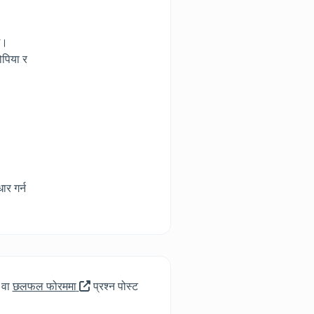
छ।
ोपिया र
ार गर्न
नयाँ
, वा
छलफल फोरममा
प्रश्न पोस्ट
ट्याब/