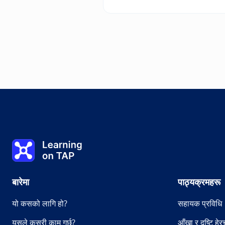
कुञ्जी शब्दहरू
0%
पाठ:
0 को 0
विषय :
0 को 0
Learning on TAP - घर
बारेमा
पाठ्यक्रमहरू
यो कसको लागि हो?
सहायक प्रविधि
यसले कसरी काम गर्छ?
आँखा र दृष्टि हे