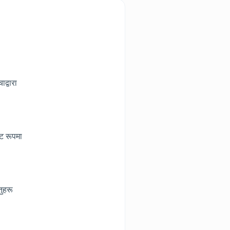
द्वारा
्ट रूपमा
तुहरू