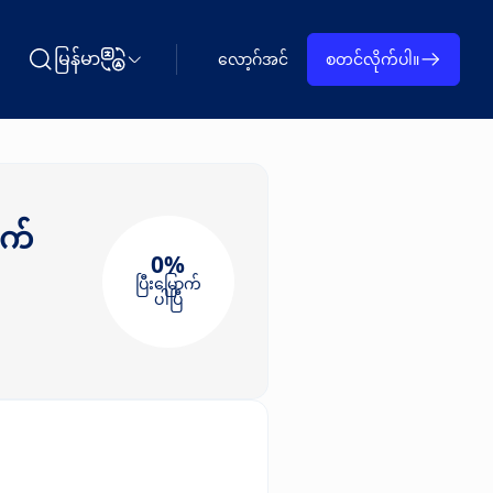
မြန်မာ
လော့ဂ်အင်
စတင်လိုက်ပါ။
ရှာရန် Learning on TAP
ဘာသာစကားပြောင်းပါ။
ာက်
0%
ပြီးမြောက်
ပါပြီ