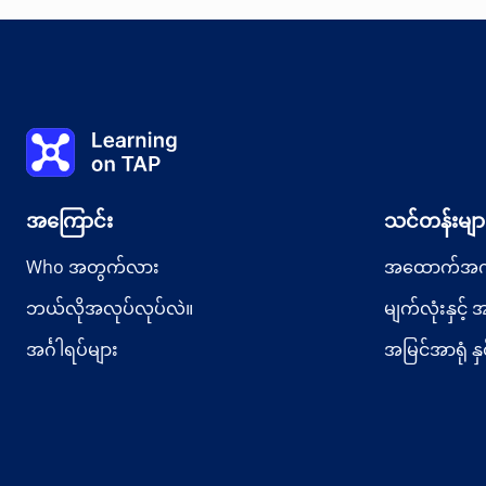
ပြင်ဆင်ပြီး အံဝင်ခွင်ကျအောင်တပ်ဆင်သ
0%
သင်ခန်းစာ-
0 ၏ 0
ခေါင်းစဉ်-
0 ၏ 0
Learning on TAP - အိမ်
အကြောင်း
သင်တန်းမျာ
Who အတွက်လား
အထောက်အကူ
ဘယ်လိုအလုပ်လုပ်လဲ။
မျက်လုံးနှင့် 
အင်္ဂါရပ်များ
အမြင်အာရုံ နှ