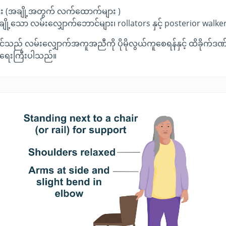
ြင်း (အချို့အတွက် လက်ထောက်များ )
အချို့သော လမ်းလျှောက်ဘောင်များ၊ rollators နှင့် posterior walk
င်သည် လမ်းလျှောက်အကူအညီကို ပိုမိုလွယ်ကူစေရန်နှင့် ထိခိုက်ဒဏ်ရ
 အရေးကြီးပါသည်။