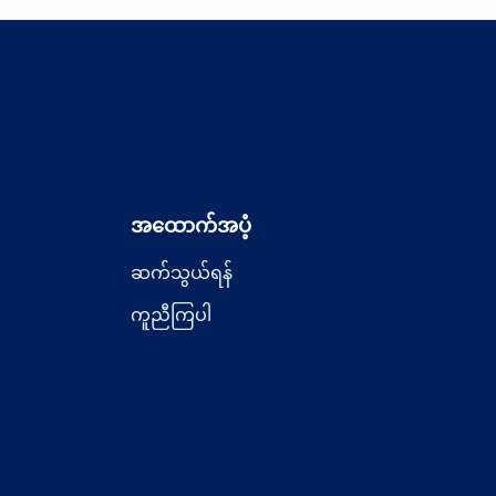
အထောက်အပံ့
ဆက်သွယ်ရန်
ကူညီကြပါ