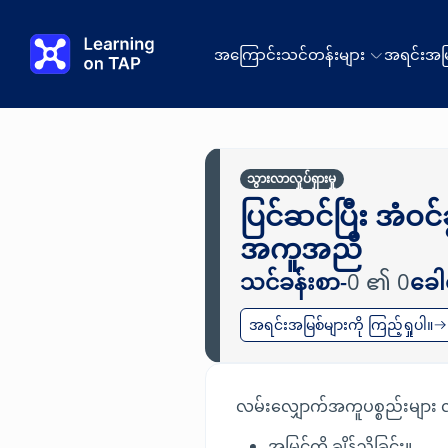
အဓိကအကြောင်းအရာသို့ ကျော်သွားပါ။
အကြောင်း
သင်တန်းများ
အရင်းအမြ
သွားလာလှုပ်ရှားမှု
ပြင်ဆင်ပြီး အံ
အကူအညီ
သင်ခန်းစာ-
0 ၏ 0
ခေါင
အရင်းအမြစ်များကို ကြည့်ရှုပါ။
လမ်းလျှောက်အကူပစ္စည်းများ 
အမြင့်ကို ချိန်ညှိခြင်း။