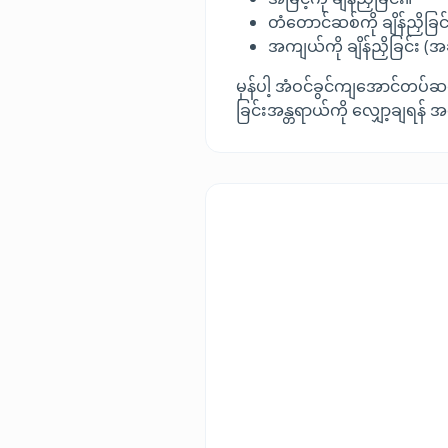
တံတောင်ဆစ်ကို ချိန်ညှိခ
အကျယ်ကို ချိန်ညှိခြင်း (
မှန်ပါ့ အံဝင်ခွင်ကျအောင်တပ်ဆ
ခြင်းအန္တရာယ်ကို လျှော့ချရန်