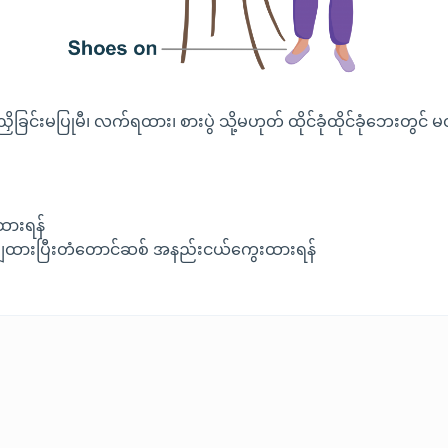
င်းမပြုမီ၊ လက်ရထား၊ စားပွဲ သို့မဟုတ် ထိုင်ခုံထိုင်ခုံဘေးတွင် မတ်တပ
့ထားရန်
ာချထားပြီးတံတောင်ဆစ် အနည်းငယ်ကွေးထားရန်