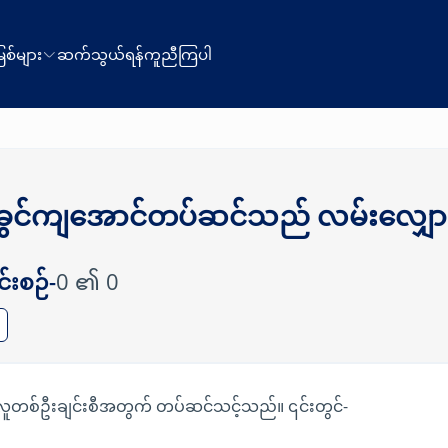
စ်များ
ဆက်သွယ်ရန်
ကူညီကြပါ
ဝင်ခွင်ကျအောင်တပ်ဆင်သည် လမ်းလျှေ
်းစဉ်-
0 ၏ 0
လူတစ်ဦးချင်းစီအတွက် တပ်ဆင်သင့်သည်။ ၎င်းတွင်-