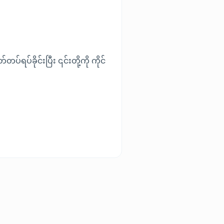
်ရပ်ခိုင်းပြီး ၎င်းတို့ကို ကိုင်