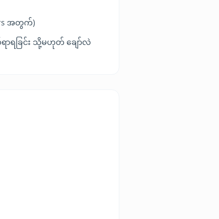
ers အတွက်)
ာရခြင်း သို့မဟုတ် ချော်လဲ