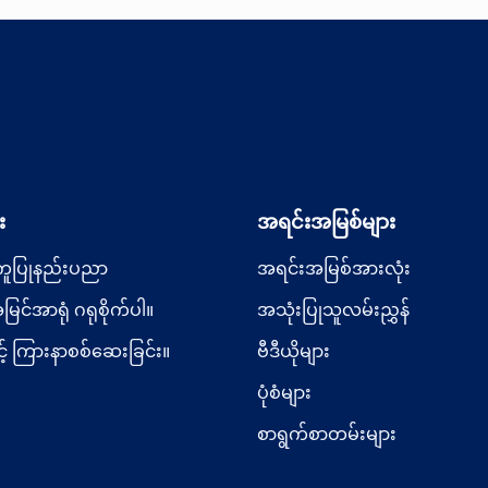
ည် လမ်းလျှောက်အကူအညီ
း
အရင်းအမြစ်များ
ပြုနည်းပညာ
အရင်းအမြစ်အားလုံး
အမြင်အာရုံ ဂရုစိုက်ပါ။
အသုံးပြုသူလမ်းညွှန်
င့် ကြားနာစစ်ဆေးခြင်း။
ဗီဒီယိုများ
ပုံစံများ
စာရွက်စာတမ်းများ