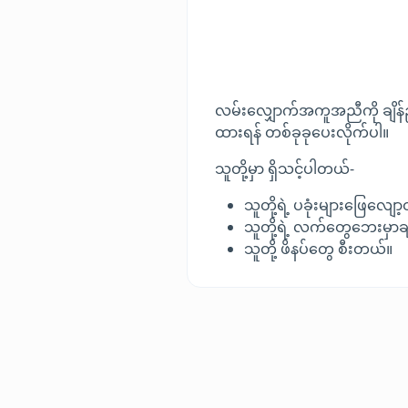
လမ်းလျှောက်အကူအညီကို ချိန်ညှိခြ
ထားရန် တစ်ခုခုပေးလိုက်ပါ။
သူတို့မှာ ရှိသင့်ပါတယ်-
သူတို့ရဲ့ ပခုံးများဖြေလျော
သူတို့ရဲ့ လက်တွေဘေးမှ
သူတို့ ဖိနပ်တွေ စီးတယ်။