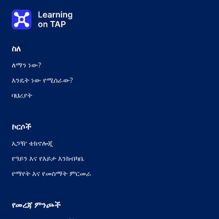
ትምህርት 1
Learning on TAP - ቤት
0%
ትምህርት፡-
0 የ 0
ስለ
ለማን ነው?
እንዴት ነው የሚሰራው?
ባህሪያት
ኮርሶች
አጋዥ ቴክኖሎጂ
የዓይን እና የእይታ እንክብካቤ
የማየት እና የመስማት ምርመራ
የመረጃ ምንጮች