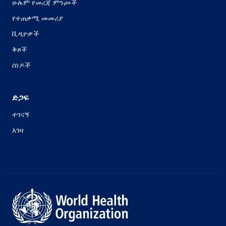
ሁሉም የመረጃ ምንጮች
የተጠቃሚ መመሪያ
ቪዲዮዎች
ቅጾች
ሰነዶች
ድጋፍ
ተገናኝ
እገዛ