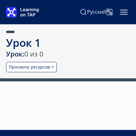
Перейти к основному содержанию
Русский
Поиск Learning on TAP
Изменить язы
Урок 1
Урок:
0 из 0
Просмотр ресурсов