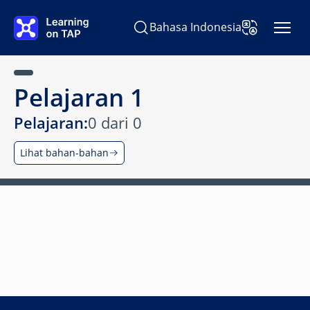
Lewati ke konten utama
Bahasa Indonesia
Cari Learning on TAP
Ubah Bahasa
Pelajaran 1
Pelajaran:
0 dari 0
Lihat bahan-bahan