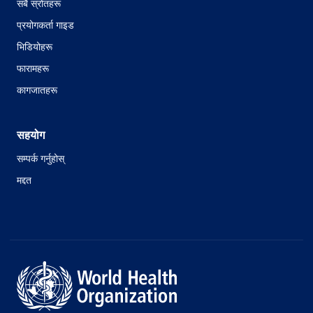
सबै स्रोतहरू
प्रयोगकर्ता गाइड
भिडियोहरू
फारामहरू
कागजातहरू
सहयोग
सम्पर्क गर्नुहोस्
मद्दत