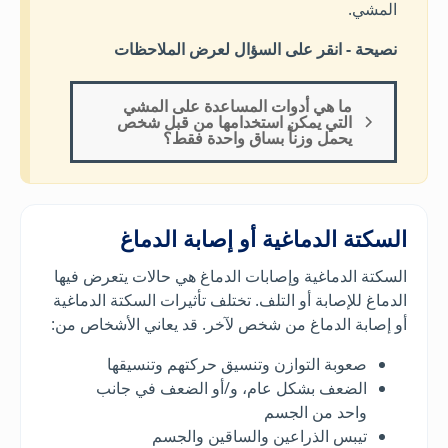
المشي.
نصيحة - انقر على السؤال لعرض الملاحظات
ما هي أدوات المساعدة على المشي
التي يمكن استخدامها من قبل شخص
يحمل وزناً بساق واحدة فقط؟
السكتة الدماغية
أو إصابة الدماغ
السكتة الدماغية وإصابات الدماغ هي حالات يتعرض فيها
الدماغ للإصابة أو التلف. تختلف تأثيرات السكتة الدماغية
أو إصابة الدماغ من شخص لآخر. قد يعاني الأشخاص من:
صعوبة التوازن وتنسيق حركتهم وتنسيقها
الضعف بشكل عام، و/أو الضعف في جانب
واحد من الجسم
تيبس الذراعين والساقين والجسم