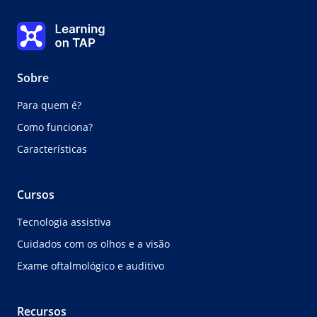
Entrevista de avaliação: problemas de saúde conhecidos
Learning on TAP Página inicial
0%
Lição:
0 de 0
Tópico:
0 de 0
Sobre
Para quem é?
Como funciona?
Características
Cursos
Tecnologia assistiva
Cuidados com os olhos e a visão
Exame oftalmológico e auditivo
Recursos