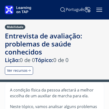
Ir para o conteúdo principal
Português
Pesquisar Learning on TAP
Alterar idioma
Mobilidade
Entrevista de avaliação:
problemas de saúde
conhecidos
Lição:
0 de 0
Tópico:
0 de 0
Ver recursos
A condição física da pessoa afectará a melhor
escolha de um auxiliar de marcha para ela.
Neste tópico, vamos analisar alguns problemas