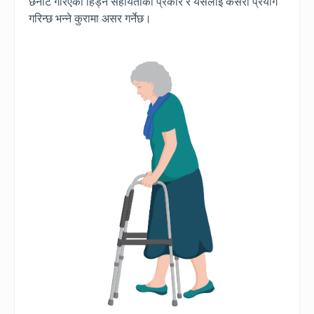
छनौट गरिएको हिड्ने सहायताको प्रकार र यसलाई कसरी प्रयोग
गरिन्छ भन्ने कुरामा असर गर्नेछ।