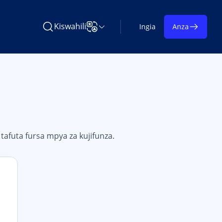
Kiswahili
Ingia
Anza
Tafuta Learning on TAP
Badilisha Lugha
 tafuta fursa mpya za kujifunza.