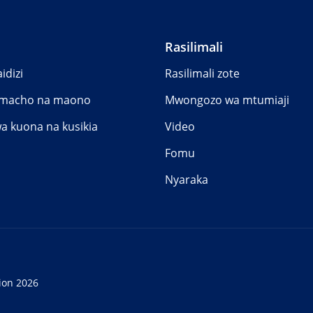
Rasilimali
idizi
Rasilimali zote
a macho na maono
Mwongozo wa mtumiaji
a kuona na kusikia
Video
Fomu
Nyaraka
ion 2026