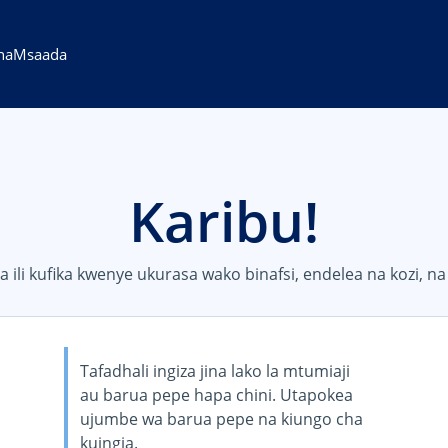
na
Msaada
Karibu!
a ili kufika kwenye ukurasa wako binafsi, endelea na kozi, na
Tafadhali ingiza jina lako la mtumiaji
au barua pepe hapa chini. Utapokea
ujumbe wa barua pepe na kiungo cha
kuingia.