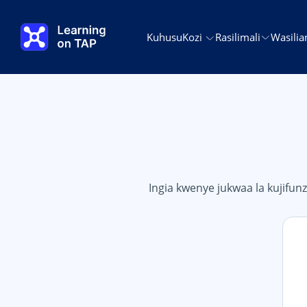
Ruka hadi kwa yaliyomo kuu
Kuhusu
Kozi
Rasilimali
Wasilia
Ingia kwenye jukwaa la kujifunz