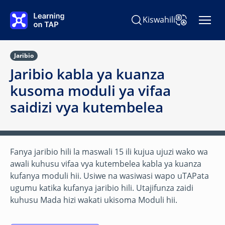
Ruka hadi kwa yaliyomo kuu
Kiswahili
Tafuta Learning on TAP
Badilisha Lugh
Jaribio
Jaribio kabla ya kuanza
kusoma moduli ya vifaa
saidizi vya kutembelea
Fanya jaribio hili la maswali 15 ili kujua ujuzi wako wa
awali kuhusu vifaa vya kutembelea kabla ya kuanza
kufanya moduli hii. Usiwe na wasiwasi wapo uTAPata
ugumu katika kufanya jaribio hili. Utajifunza zaidi
kuhusu Mada hizi wakati ukisoma Moduli hii.