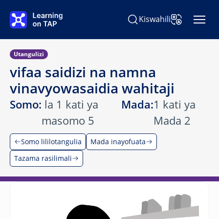
Ruka hadi kwa yaliyomo kuu
Kiswahili
Tafuta Learning on TAP
Badilisha Lugh
Utangulizi
vifaa saidizi na namna
vinavyowasaidia wahitaji
Somo:
la 1 kati ya
Mada:
1 kati ya
masomo 5
Mada 2
Somo lililotangulia
Mada inayofuata
Tazama rasilimali