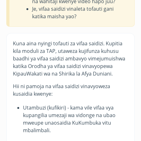
na wahitaji kwenye video hapo juu?
Je, vifaa saidizi vinaleta tofauti gani
katika maisha yao?
Kuna aina nyingi tofauti za vifaa saidizi. Kupitia
kila moduli za TAP, utaweza kujifunza kuhusu
baadhi ya vifaa saidizi ambavyo vimejumuishwa
katika Orodha ya vifaa saidizi vinavyopewa
KipauWakati wa na Shirika la Afya Duniani.
Hii ni pamoja na vifaa saidizi vinavyoweza
kusaidia kwenye:
Utambuzi (kufikiri) - kama vile vifaa vya
kupangilia umezaji wa vidonge na ubao
mweupe unaosaidia KuKumbuka vitu
mbalimbali.