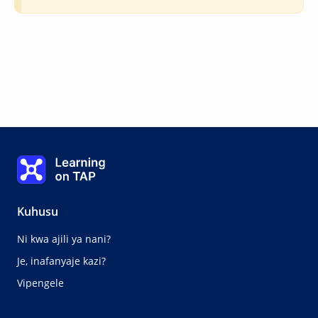
vifaa saidizi na namna vinavyowasaidia wahitaji
Learning on TAP - Nyumbani
Somo:
la 1 kati ya masomo
Mada:
1 kati ya 
0%
5
2
Kuhusu
Somo lililotangulia
Mada inayofuata
Ni kwa ajili ya nani?
Je, inafanyaje kazi?
Vipengele