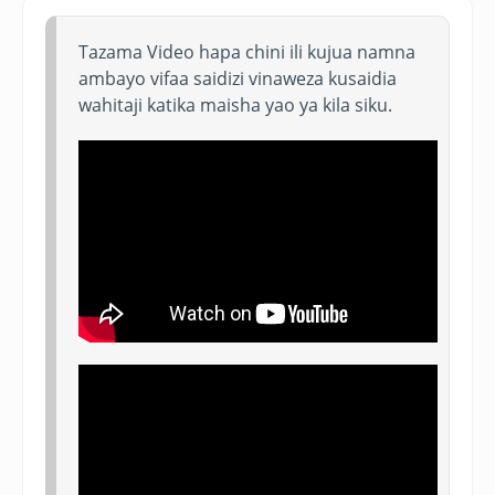
Tazama Video hapa chini ili kujua namna
ambayo vifaa saidizi vinaweza kusaidia
wahitaji katika maisha yao ya kila siku.