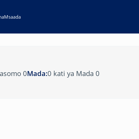
na
Msaada
masomo 0
Mada:
0 kati ya Mada 0