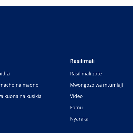
a Mada 0
Rasilimali
idizi
Rasilimali zote
a macho na maono
Mwongozo wa mtumiaji
a kuona na kusikia
Video
Fomu
Nyaraka