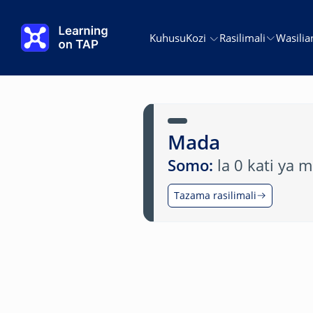
Ruka hadi kwa yaliyomo kuu
Kuhusu
Kozi
Rasilimali
Wasilia
Mada
Somo:
la 0 kati ya 
Tazama rasilimali