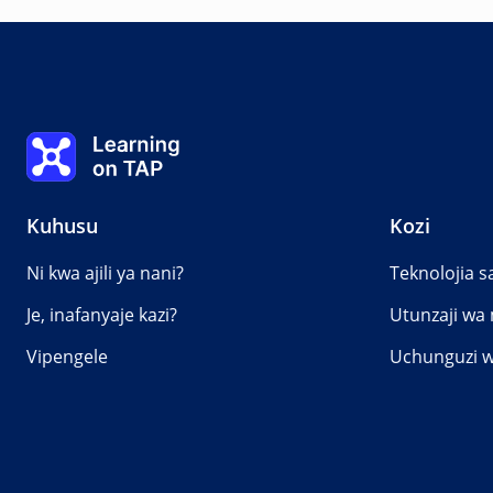
Mada
0%
Somo:
la 0 kati ya masomo 0
Mada:
0 kati y
Learning on TAP - Nyumbani
Kuhusu
Kozi
Ni kwa ajili ya nani?
Teknolojia sa
Je, inafanyaje kazi?
Utunzaji w
Vipengele
Uchunguzi w